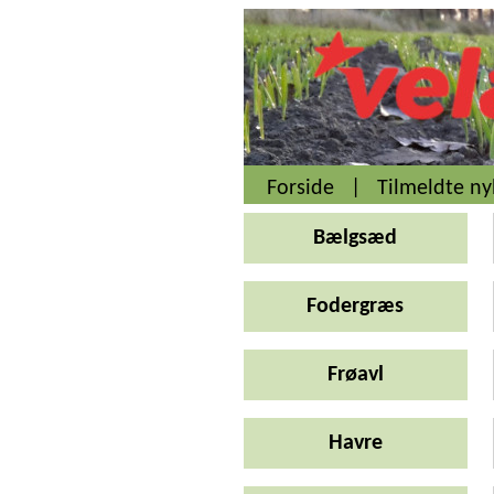
Forside
|
Tilmeldte n
Bælgsæd
Fodergræs
Frøavl
Havre