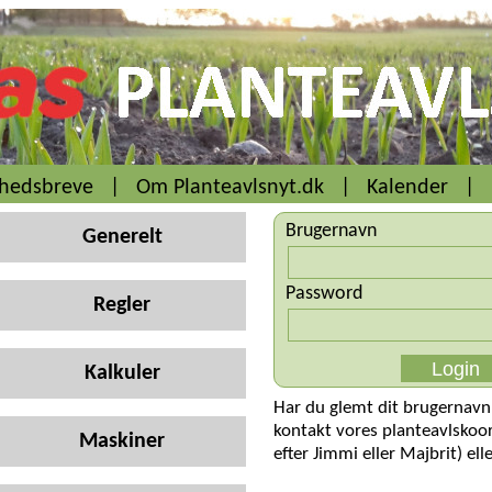
yhedsbreve
|
Om Planteavlsnyt.dk
|
Kalender
|
Brugernavn
Generelt
Password
Regler
Kalkuler
Har du glemt dit brugernavn
kontakt vores planteavlskoo
Maskiner
efter Jimmi eller Majbrit) ell