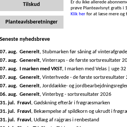
Er du ikke allerede abonneme
Tilskud
prøve Planteavlsnyt gratis i 
Klik her
for at læse mere og
Planteavlsberetninger
Seneste nyhedsbreve
07. aug.
Generelt
,
Stubmarken før såning af vinterafgrød
07. aug.
Generelt
,
Vinterraps - de første sortsresultater 2
07. aug.
I marken med VKST
,
I marken med Velas | uge 32
07. aug.
Generelt
,
Vinterhvede - de første sortsresultater
07. aug.
Generelt
,
Jorddække- og jordbearbejdningsregle
06. aug.
Generelt
,
Vinterbyg - sortsresultater 2026
31. jul.
Frøavl
,
Gødskning efterår i frøgræsmarken
31. jul.
Frøavl
,
Bekæmpelse af spildkorn og ukrudt i frøg
31. jul.
Frøavl
,
Udlæg af rajgræs i renbestand