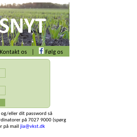
Kontakt os
|
Følg os
 og/eller dit password så
rdinatorer på 7027 9000 (spørg
er på mail
jia@vkst.dk