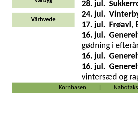
Vårbyg
28. jul.
Sukkerr
24. jul.
Vinterb
Vårhvede
17. jul.
Frøavl
,
16. jul.
Generel
gødning i efterå
16. jul.
Generel
16. jul.
Generel
vintersæd og rap
Kornbasen
|
Nabotaks