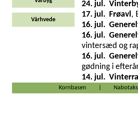
Vårbyg
24. jul.
Vinterb
17. jul.
Frøavl
,
Vårhvede
16. jul.
Generel
16. jul.
Generel
vintersæd og rap
16. jul.
Generel
gødning i efterå
14. jul.
Vinterr
Kornbasen
|
Nabotaks