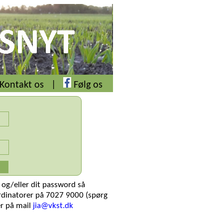
Kontakt os
|
Følg os
 og/eller dit password så
rdinatorer på 7027 9000 (spørg
er på mail
jia@vkst.dk