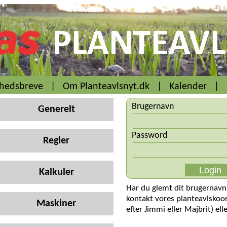
yhedsbreve
|
Om Planteavlsnyt.dk
|
Kalender
|
Brugernavn
Generelt
Password
Regler
Kalkuler
Har du glemt dit brugernavn
kontakt vores planteavlskoo
Maskiner
efter Jimmi eller Majbrit) ell