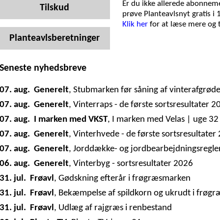
Er du ikke allerede abonneme
Tilskud
prøve Planteavlsnyt gratis i 
Klik her
for at læse mere og
Planteavlsberetninger
Seneste nyhedsbreve
07. aug.
Generelt
,
Stubmarken før såning af vinterafgrød
07. aug.
Generelt
,
Vinterraps - de første sortsresultater 2
07. aug.
I marken med VKST
,
I marken med Velas | uge 32
07. aug.
Generelt
,
Vinterhvede - de første sortsresultater
07. aug.
Generelt
,
Jorddække- og jordbearbejdningsregle
06. aug.
Generelt
,
Vinterbyg - sortsresultater 2026
31. jul.
Frøavl
,
Gødskning efterår i frøgræsmarken
31. jul.
Frøavl
,
Bekæmpelse af spildkorn og ukrudt i frøg
31. jul.
Frøavl
,
Udlæg af rajgræs i renbestand