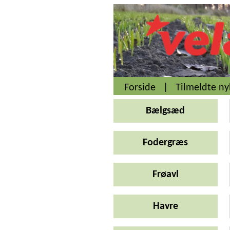
Forside
|
Tilmeldte n
Bælgsæd
Fodergræs
Frøavl
Havre